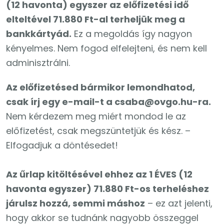
(12 havonta) egyszer az előfizetési idő
elteltével 71.880 Ft-al terheljük meg a
bankkártyád.
Ez a megoldás így nagyon
kényelmes. Nem fogod elfelejteni, és nem kell
adminisztrálni.
Az előfizetésed bármikor lemondhatod,
csak írj egy e-mail-t a csaba@ovgo.hu-ra.
Nem kérdezem meg miért mondod le az
előfizetést, csak megszüntetjük és kész. –
Elfogadjuk a döntésedet!
Az űrlap kitöltésével ehhez az 1 ÉVES (12
havonta egyszer) 71.880 Ft-os terheléshez
járulsz hozzá, semmi máshoz
– ez azt jelenti,
hogy akkor se tudnánk nagyobb összeggel