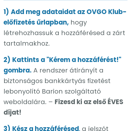
1)
Add meg adataidat az OVGO Klub-
előfizetés űrlapban,
hogy
létrehozhassuk a hozzáférésed a zárt
tartalmakhoz.
2)
Kattints a "Kérem a hozzáférést!"
gombra.
A rendszer átirányít a
biztonságos bankkártyás fizetést
lebonyolító Barion szolgáltató
weboldalára. –
Fizesd ki az első ÉVES
díjat!
3)
Kész a hozzáférésed
,
a jelszót