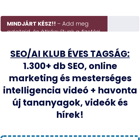
MINDJÁRT KÉSZ!!
– Add meg
adataid, és átirányítunk a fizetési
oldalra.
SEO/AI KLUB ÉVES TAGSÁG:
1.300+ db SEO, online
marketing és mesterséges
intelligencia videó + havonta
új tananyagok, videók és
hírek!